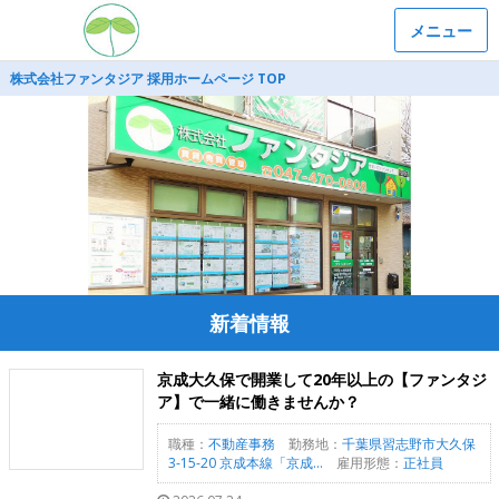
メニュー
株式会社ファンタジア 採用ホームページ TOP
新着情報
京成大久保で開業して20年以上の【ファンタジ
ア】で一緒に働きませんか？
職種：
不動産事務
勤務地：
千葉県習志野市大久保
3-15-20 京成本線「京成...
雇用形態：
正社員