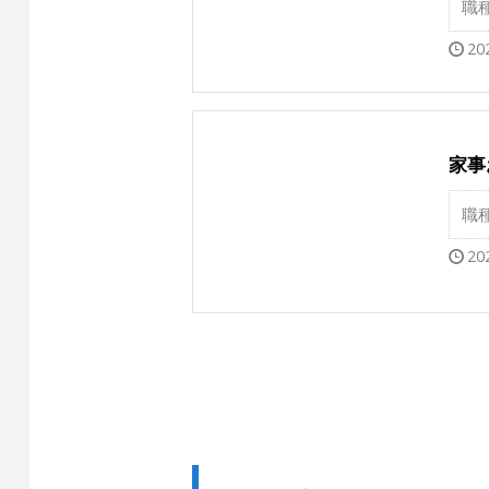
職
20
家事
職
20