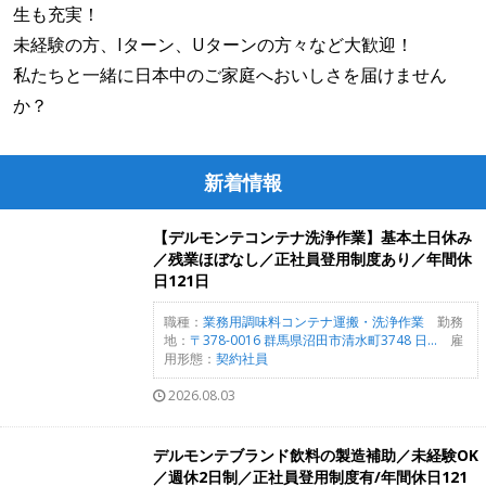
生も充実！
未経験の方、Iターン、Uターンの方々など大歓迎！
私たちと一緒に日本中のご家庭へおいしさを届けません
か？
新着情報
【デルモンテコンテナ洗浄作業】基本土日休み
／残業ほぼなし／正社員登用制度あり／年間休
日121日
職種：
業務用調味料コンテナ運搬・洗浄作業
勤務
地：
〒378-0016 群馬県沼田市清水町3748 日...
雇
用形態：
契約社員
2026.08.03
デルモンテブランド飲料の製造補助／未経験OK
／週休2日制／正社員登用制度有/年間休日121