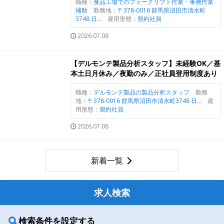
職種：
食品工場でのフォークリフト作業・事務作業
補助
勤務地：
〒378-0016 群馬県沼田市清水町
3748 日...
雇用形態：
契約社員
2026.07.08
【デルモンテ製品分析スタッフ】未経験OK／基
本土日月休み／夜勤のみ／正社員登用制度あり
職種：
デルモンテ製品の製品分析スタッフ
勤務
地：
〒378-0016 群馬県沼田市清水町3748 日...
雇
用形態：
契約社員
2026.07.08
新着一覧
求人検索
検索条件を設定する