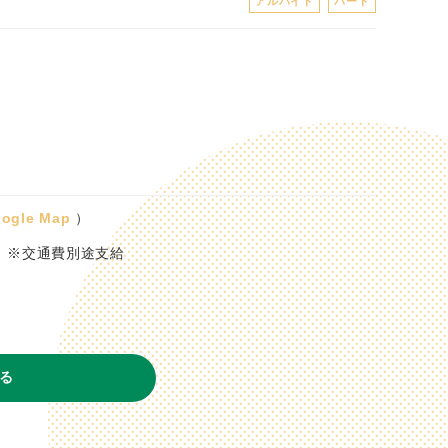
アルバイト
パート
ogle Map
）
プ！ ※交通費別途支給
る