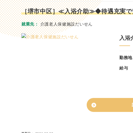
［堺市中区］≪入浴介助≫◆待遇充実で
就業先
介護老人保健施設だいせん
入浴
勤務地
給与