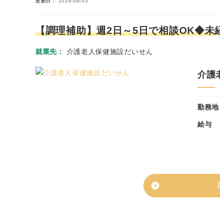
更新日
2026-08-03
【調理補助】週2日～5日で相談OK◆未
就業先
介護老人保健施設だいせん
介護
勤務地
給与