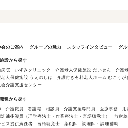
学会のご案内
グループの魅力
スタッフインタビュー
グル
施設から探す
仙病院
いずみクリニック
介護老人保健施設 だいせん
介護
護老人保健施設 うえのしば
介護付き有料老人ホーム むこうが
泉会介護支援センター
職種から探す
師
介護職員
看護職
相談員
介護支援専門員
医療事務
用
能訓練指導員（理学療法士・作業療法士・言語聴覚士）
放射
ービス提供責任者
言語聴覚士
薬剤師
調理師・調理補助