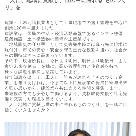
「人に、地域に貢献し、世の中に誇れる ものづく
り」を
建築・土木元請負業者として工事現場での施工管理を中心に
創業120年を迎えました。
建設業は、国民の生活・経済活動基盤であるインフラ整備、
建築施設・土木構造物の整備が主産業です。
「地域防災の守り手」として災害発生時には真っ先に現場に
駆付け、市民の安心・安全を守る重要な役割を担い、社会か
らの期待はさらに高まっています。
その中、現場所長は「今日より明日、明日より明後日、より
良い未来を創る」を軸に、高い管理能力と使命感を持ち、
様々な課題を解決し活躍しています。
皆で知恵を出して、工夫し、誰もが誇れる「ものづくり企
業」を創りあげれば、今まで以上に建設業の発展に寄与出来
る強い思いから、建設業を共に支える仲間を募集します。
未経験の方でも安心して働けるよう、資格取得支援や社宅完
備と充実した環境を整えています。
「人、地域に貢献し世の中に誇れるものづくり」を一緒に目
指していきませんか？