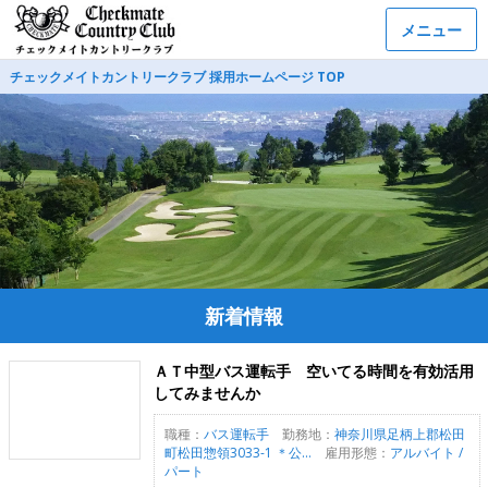
メニュー
チェックメイトカントリークラブ 採用ホームページ TOP
新着情報
ＡＴ中型バス運転手 空いてる時間を有効活用
してみませんか
職種：
バス運転手
勤務地：
神奈川県足柄上郡松田
町松田惣領3033-1 ＊公...
雇用形態：
アルバイト /
パート