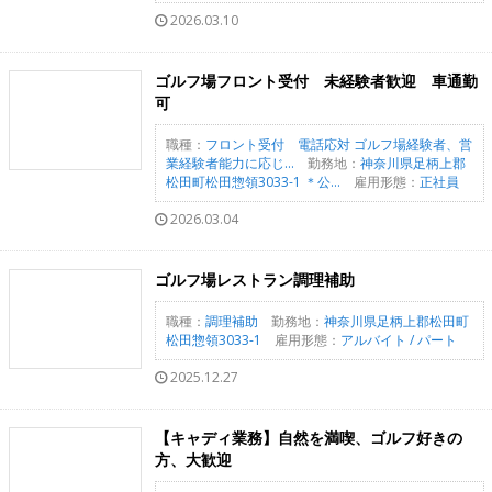
2026.03.10
ゴルフ場フロント受付 未経験者歓迎 車通勤
可
職種：
フロント受付 電話応対 ゴルフ場経験者、営
業経験者能力に応じ...
勤務地：
神奈川県足柄上郡
松田町松田惣領3033-1 ＊公...
雇用形態：
正社員
2026.03.04
ゴルフ場レストラン調理補助
職種：
調理補助
勤務地：
神奈川県足柄上郡松田町
松田惣領3033-1
雇用形態：
アルバイト / パート
2025.12.27
【キャディ業務】自然を満喫、ゴルフ好きの
方、大歓迎