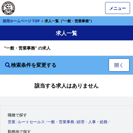
メニュー
採用ホームページ TOP
›
求人一覧（“一般・営業事務”）
求人一覧
“一般・営業事務” の求人
検索条件を変更する
開く
該当する求人はありません
職種で探す
営業
ルートセールス
一般・営業事務
経理・人事・総務
勤務地で探す