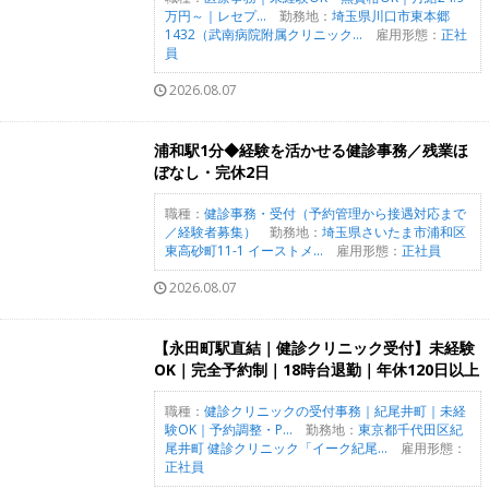
万円～｜レセプ...
勤務地：
埼玉県川口市東本郷
1432（武南病院附属クリニック...
雇用形態：
正社
員
2026.08.07
浦和駅1分◆経験を活かせる健診事務／残業ほ
ぼなし・完休2日
職種：
健診事務・受付（予約管理から接遇対応まで
／経験者募集）
勤務地：
埼玉県さいたま市浦和区
東高砂町11-1 イーストメ...
雇用形態：
正社員
2026.08.07
【永田町駅直結｜健診クリニック受付】未経験
OK｜完全予約制｜18時台退勤｜年休120日以上
職種：
健診クリニックの受付事務｜紀尾井町｜未経
験OK｜予約調整・P...
勤務地：
東京都千代田区紀
尾井町 健診クリニック「イーク紀尾...
雇用形態：
正社員