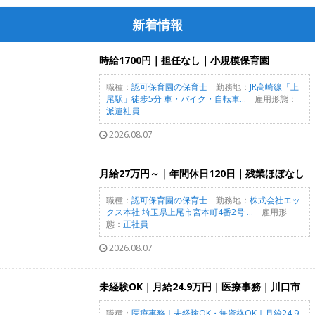
新着情報
時給1700円｜担任なし｜小規模保育園
職種：
認可保育園の保育士
勤務地：
JR高崎線「上
尾駅」徒歩5分 車・バイク・自転車...
雇用形態：
派遣社員
2026.08.07
月給27万円～｜年間休日120日｜残業ほぼなし
職種：
認可保育園の保育士
勤務地：
株式会社エッ
クス本社 埼玉県上尾市宮本町4番2号 ...
雇用形
態：
正社員
2026.08.07
未経験OK｜月給24.9万円｜医療事務｜川口市
職種：
医療事務｜未経験OK・無資格OK｜月給24.9