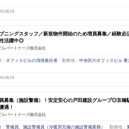
26.08.03
プニングスタッフ／新規物件開始のため増員募集／経験必
性活躍中◎
ビルパートナーズ株式会社
種：
オフィスビルの清掃責任者
勤務地：
中央区のオフィスビル 東
26.08.03
員募集（施設警備）！安定安心の戸田建設グループ◎京橋
優遇！
ビルパートナーズ株式会社
種：
警備員、施設警備員（冷暖房完備の施設警備業務）
勤務地：