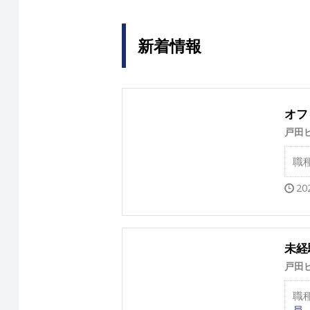
新着情報
オフ
戸田
職
20
未経
戸田
職
員