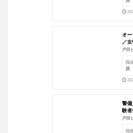
20
オー
／女
戸田
職
員
20
警備
験者
戸田
職