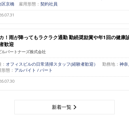
央区京橋
雇用形態：
契約社員
26.07.31
カ！雨が降ってもラクラク通勤 勤続奨励賞や年1回の健康
者歓迎
ビルパートナーズ株式会社
種：
オフィスビルの日常清掃スタッフ(経験者歓迎）
勤務地：
神奈
用形態：
アルバイト / パート
26.07.30
新着一覧