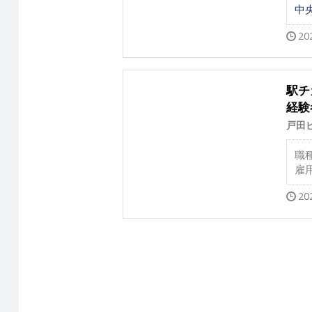
中
20
駅チ
経験
戸田
職
雇
20