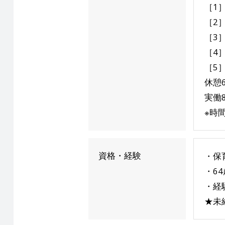
［1］
［2］
［3］
［4］
［5］
休憩
実働
※時
資格・経験
・保
・6
・経
★未