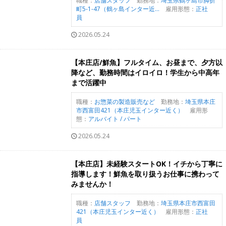
職種：
店舗スタッフ
勤務地：
埼玉県鶴ヶ島市脚折
町5-1-47（鶴ヶ島インター近...
雇用形態：
正社
員
2026.05.24
【本庄店/鮮魚】フルタイム、お昼まで、夕方以
降など、勤務時間はイロイロ！学生から中高年
まで活躍中
職種：
お惣菜の製造販売など
勤務地：
埼玉県本庄
市西富田421（本庄児玉インター近く）
雇用形
態：
アルバイト / パート
2026.05.24
【本庄店】未経験スタートOK！イチから丁寧に
指導します！鮮魚を取り扱うお仕事に携わって
みませんか！
職種：
店舗スタッフ
勤務地：
埼玉県本庄市西富田
421（本庄児玉インター近く）
雇用形態：
正社
員