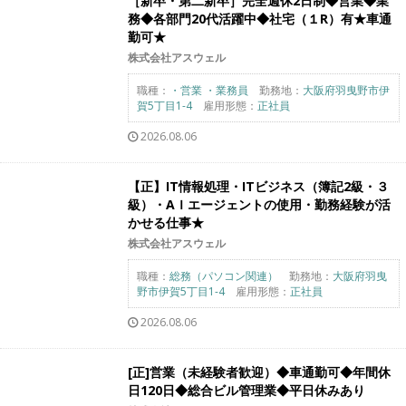
［新卒・第二新卒］完全週休2日制◆営業◆業
務◆各部門20代活躍中◆社宅（１R）有★車通
勤可★
株式会社アスウェル
職種：
・営業 ・業務員
勤務地：
大阪府羽曳野市伊
賀5丁目1-4
雇用形態：
正社員
2026.08.06
【正】IT情報処理・ITビジネス（簿記2級・３
級）・AＩエージェントの使用・勤務経験が活
かせる仕事★
株式会社アスウェル
職種：
総務（パソコン関連）
勤務地：
大阪府羽曳
野市伊賀5丁目1-4
雇用形態：
正社員
2026.08.06
[正]営業（未経験者歓迎）◆車通勤可◆年間休
日120日◆総合ビル管理業◆平日休みあり