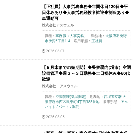
【正社員】人事労務事務◆年間休日120日◆平
日休みあり◆人事労務経験者歓迎◆制服あり◆
車通勤可
株式会社アスウェル
職種：
事務職（人事労務）
勤務地：
大阪府羽曳野
市伊賀5丁目1-4
雇用形態：
正社員
2026.08.07
【９月末までの短期間】◆警察署内(堺市）空調
設備管理◆週２～３日勤務◆土日祝休み◆60代
歓迎
株式会社 アスウェル
職種：
空調管理(気温測定)
勤務地：
西堺警察署 大
阪府堺市西区鳳東町4丁目388番地
雇用形態：
アル
バイト / パート / 嘱託
2026.08.06