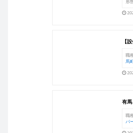
形
20
【設
職
馬町
20
有馬
職
パ
20