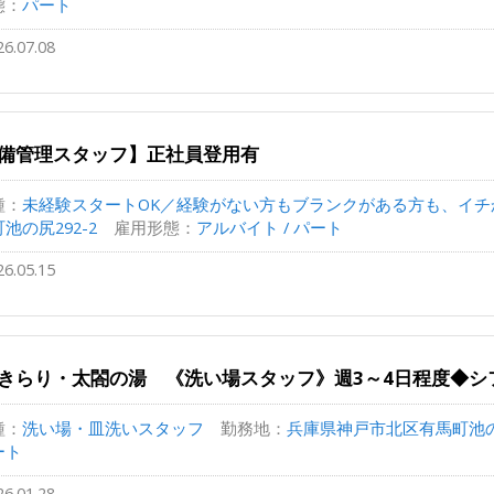
態：
パート
26.07.08
備管理スタッフ】正社員登用有
種：
未経験スタートOK／経験がない方もブランクがある方も、イチか.
池の尻292-2
雇用形態：
アルバイト / パート
26.05.15
きらり・太閤の湯 《洗い場スタッフ》週3～4日程度◆シ
種：
洗い場・皿洗いスタッフ
勤務地：
兵庫県神戸市北区有馬町池の尻
ート
26.01.28