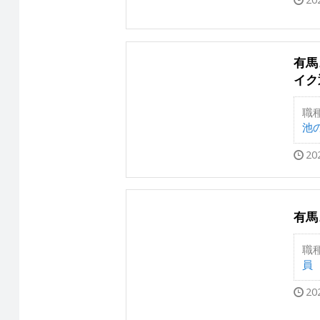
有馬
イク
職
池の
20
有馬
職
員
20