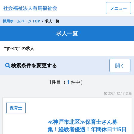
メニュー
採用ホームページ TOP
›
求人一覧
求人一覧
“すべて” の求人
検索条件を変更する
開く
1件目（
1
件中）
2024.12.17 更新
保育士
≪神戸市北区≫保育士さん募
集！経験者優遇！年間休日115日