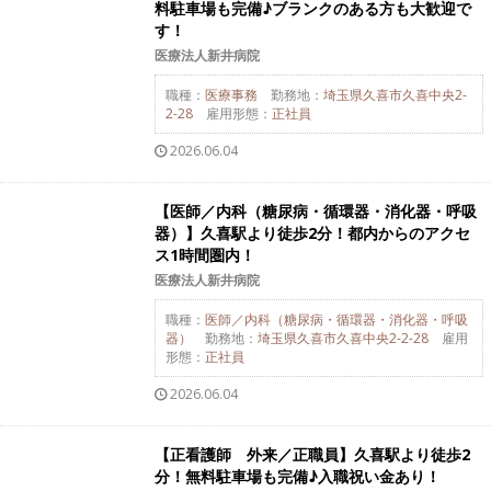
料駐車場も完備♪ブランクのある方も大歓迎で
す！
医療法人新井病院
職種：
医療事務
勤務地：
埼玉県久喜市久喜中央2-
2-28
雇用形態：
正社員
2026.06.04
【医師／内科（糖尿病・循環器・消化器・呼吸
器）】久喜駅より徒歩2分！都内からのアクセ
ス1時間圏内！
医療法人新井病院
職種：
医師／内科（糖尿病・循環器・消化器・呼吸
器）
勤務地：
埼玉県久喜市久喜中央2-2-28
雇用
形態：
正社員
2026.06.04
【正看護師 外来／正職員】久喜駅より徒歩2
分！無料駐車場も完備♪入職祝い金あり！