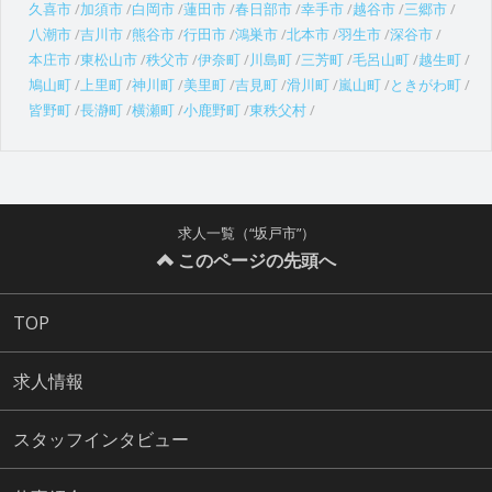
久喜市
加須市
白岡市
蓮田市
春日部市
幸手市
越谷市
三郷市
八潮市
吉川市
熊谷市
行田市
鴻巣市
北本市
羽生市
深谷市
本庄市
東松山市
秩父市
伊奈町
川島町
三芳町
毛呂山町
越生町
鳩山町
上里町
神川町
美里町
吉見町
滑川町
嵐山町
ときがわ町
皆野町
長瀞町
横瀬町
小鹿野町
東秩父村
求人一覧（“坂戸市”）
このページの先頭へ
TOP
求人情報
スタッフインタビュー