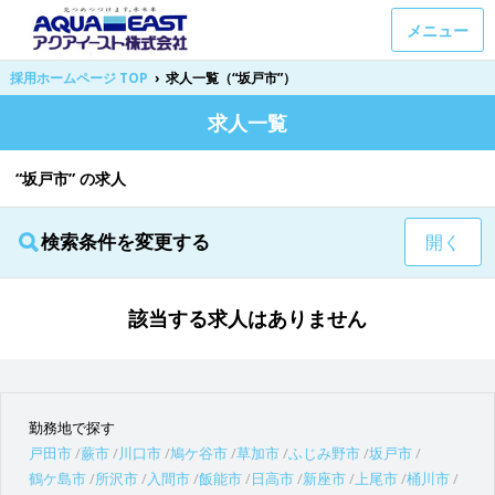
メニュー
採用ホームページ TOP
›
求人一覧（“坂戸市”）
求人一覧
“坂戸市” の求人
検索条件を変更する
開く
該当する求人はありません
勤務地で探す
戸田市
蕨市
川口市
鳩ケ谷市
草加市
ふじみ野市
坂戸市
鶴ケ島市
所沢市
入間市
飯能市
日高市
新座市
上尾市
桶川市