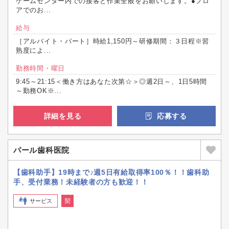
ゲームセンター内での接客と作業全般をお願いします。●フロ
アでのお...
給与
［アルバイト・パート］時給1,150円～研修期間：３日程※習
熟度によ...
勤務時間・曜日
9:45～21:15＜働き方はあなた次第☆＞◎週2日～、1日5時間
～勤務OK※...
詳細を見る
応募する
パール歯科医院
【歯科助手】19時まで♪週5日有給取得率100％！！歯科助
手、受付業務！未経験者の方も歓迎！！
契
サービス