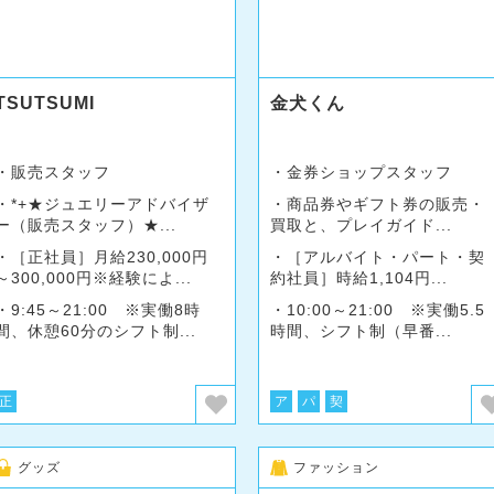
TSUTSUMI
金犬くん
販売スタッフ
金券ショップスタッフ
*+★ジュエリーアドバイザ
商品券やギフト券の販売・
ー（販売スタッフ）★...
買取と、プレイガイド...
［正社員］月給230,000円
［アルバイト・パート・契
～300,000円※経験によ...
約社員］時給1,104円...
9:45～21:00 ※実働8時
10:00～21:00 ※実働5.5
間、休憩60分のシフト制...
時間、シフト制（早番...
正
ア
パ
契
グッズ
ファッション