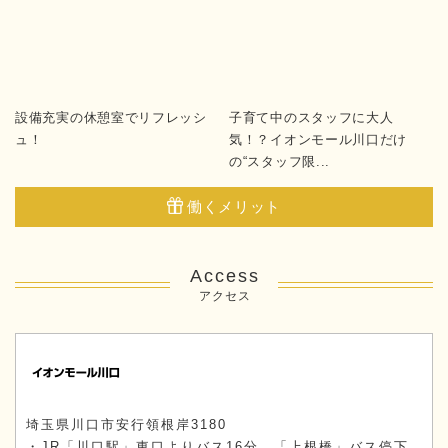
設備充実の休憩室でリフレッシ
子育て中のスタッフに大人
ュ！
気！？イオンモール川口だけ
の“スタッフ限...
働くメリット
Access
アクセス
埼玉県川口市安行領根岸3180
・JR「川口駅」東口よりバス16分、「上根橋」バス停下