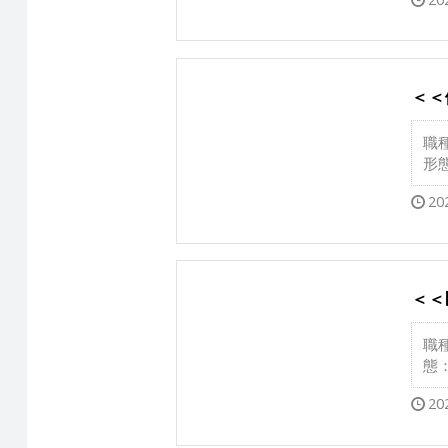
＜＜
職
形
20
＜＜
職
態
20