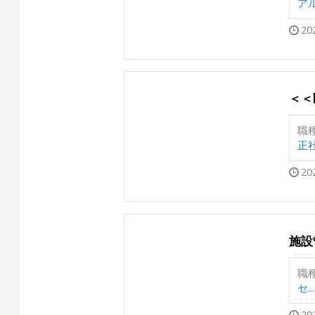
アル
20
＜＜
職
正
20
施設
職
セ...
20