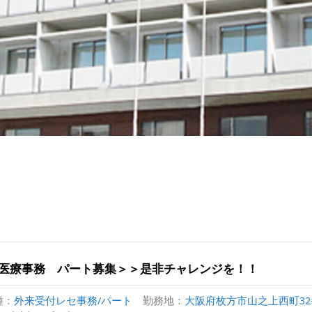
医療事務 パート募集＞＞是非チャレンジを！！
種：
外来受付レセ事務/パート
勤務地：
大阪府枚方市山之上西町32番1