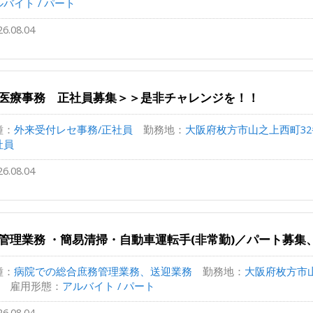
バイト / パート
26.08.04
医療事務 正社員募集＞＞是非チャレンジを！！
種：
外来受付レセ事務/正社員
勤務地：
大阪府枚方市山之上西町32番1
社員
26.08.04
管理業務 ・簡易清掃・自動車運転手(非常勤)／パート募集
種：
病院での総合庶務管理業務、送迎業務
勤務地：
大阪府枚方市山
雇用形態：
アルバイト / パート
26.08.04