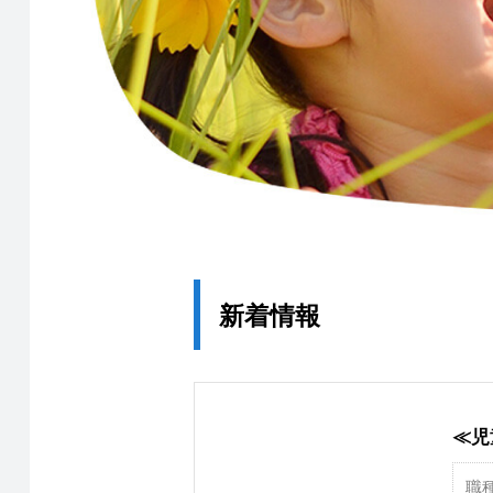
新着情報
≪児
職