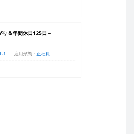
り＆年間休日125日～
...
雇用形態：
正社員