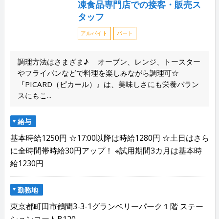
凍食品専門店での接客・販売ス
タッフ
アルバイト
パート
調理方法はさまざま♪ オーブン、レンジ、トースター
やフライパンなどで料理を楽しみながら調理可☆
『PICARD（ピカール）』は、美味しさにも栄養バラン
スにもこ...
給与
基本時給1250円 ☆17:00以降は時給1280円 ☆土日はさら
に全時間帯時給30円アップ！ ※試用期間3カ月は基本時
給1230円
勤務地
東京都町田市鶴間3-3-1グランベリーパーク１階 ステー
ションコートB120