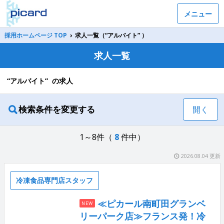
メニュー
採用ホームページ TOP
›
求人一覧（“アルバイト” ）
求人一覧
“アルバイト” の求人
検索条件を変更する
開く
1～8件（
8
件中）
2026.08.04 更新
冷凍食品専門店スタッフ
≪ピカール南町田グランベ
NEW
リーパーク店≫フランス発！冷