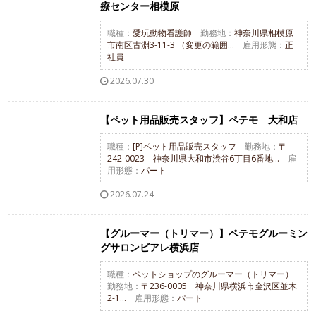
療センター相模原
職種：
愛玩動物看護師
勤務地：
神奈川県相模原
市南区古淵3-11-3 （変更の範囲...
雇用形態：
正
社員
2026.07.30
【ペット用品販売スタッフ】ペテモ 大和店
職種：
[P]ペット用品販売スタッフ
勤務地：
〒
242-0023 神奈川県大和市渋谷6丁目6番地...
雇
用形態：
パート
2026.07.24
【グルーマー（トリマー）】ペテモグルーミン
グサロンビアレ横浜店
職種：
ペットショップのグルーマー（トリマー）
勤務地：
〒236-0005 神奈川県横浜市金沢区並木
2-1...
雇用形態：
パート