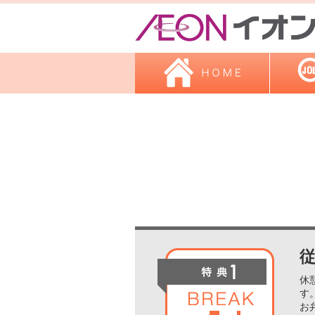
休
す
お