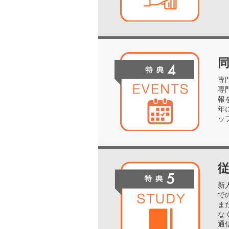
専
専
報
年
ッ
新
で
ま
な
通