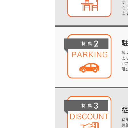
す
も
ま
遠
ま
バ
選
従
員