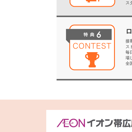
ス
接
ス
毎
場
全