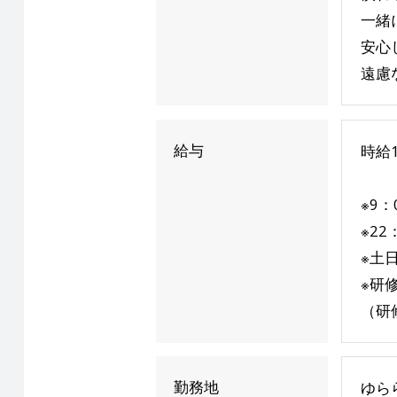
一緒
安心
遠慮
給与
時給1
※9：
※22
※土日
※研
（研
勤務地
ゆら