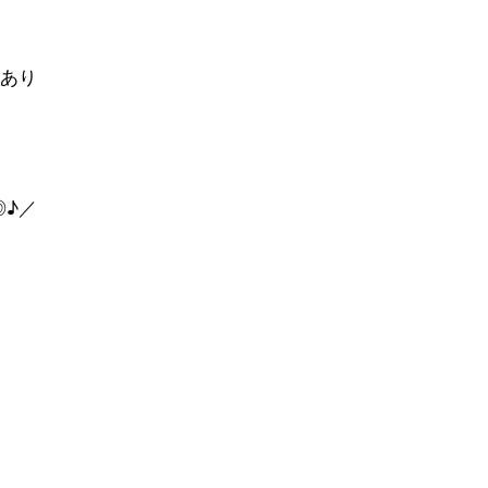
あり
◎♪／