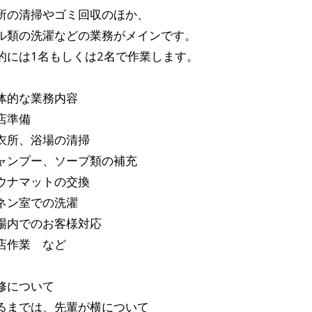
所の清掃やゴミ回収のほか、
ル類の洗濯などの業務がメインです。
的には1名もしくは2名で作業します。
体的な業務内容
店準備
衣所、浴場の清掃
ャンプー、ソープ類の補充
ウナマットの交換
ネン室での洗濯
場内でのお客様対応
店作業 など
修について
るまでは、先輩が横について