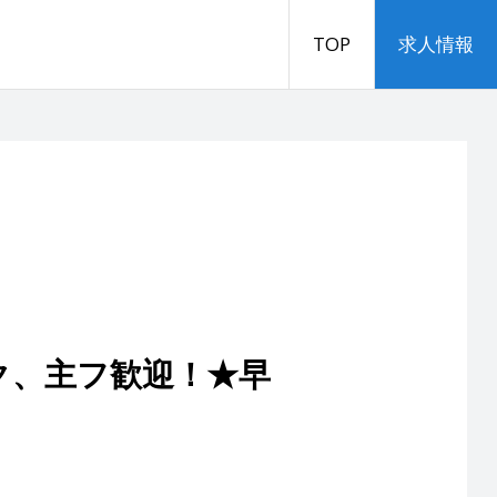
TOP
求人情報
ク、主フ歓迎！★早