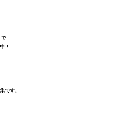
』で
中！
集です。