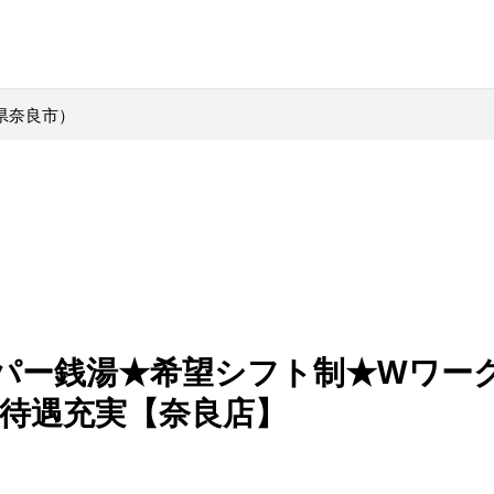
県奈良市）
パー銭湯★希望シフト制★Wワー
★待遇充実【奈良店】