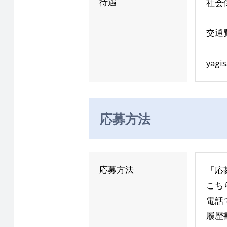
待遇
社会
交通
yagi
応募方法
応募方法
「応
こち
電話
履歴