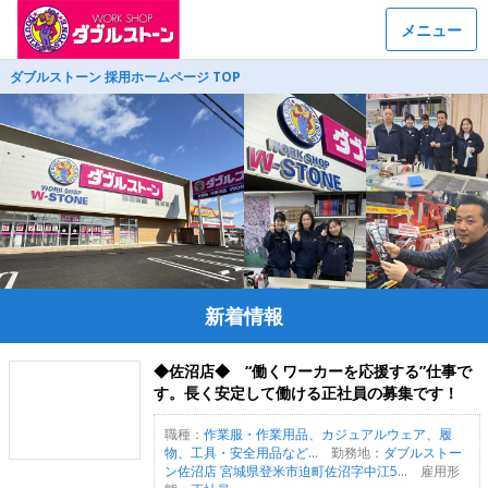
メニュー
ダブルストーン 採用ホームページ TOP
新着情報
◆佐沼店◆ “働くワーカーを応援する”仕事で
す。長く安定して働ける正社員の募集です！
職種：
作業服・作業用品、カジュアルウェア、履
物、工具・安全用品など...
勤務地：
ダブルストー
ン佐沼店 宮城県登米市迫町佐沼字中江5...
雇用形