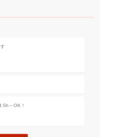
ます
、
4.5h～OK！