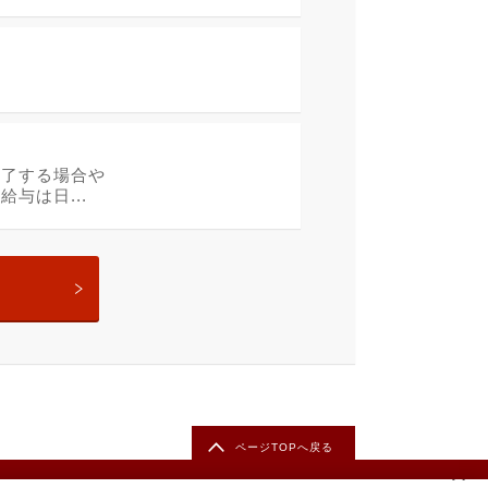
終了する場合や
与は日...
ページTOPへ戻る