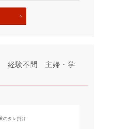
！ 経験不問 主婦・学
重のタレ掛け