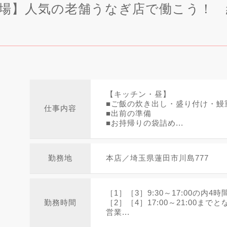
い場】人気の老舗うなぎ店で働こう！ 
【キッチン・昼】
■ご飯の炊き出し・盛り付け・鰻
仕事内容
■出前の準備
■お持帰りの袋詰め...
勤務地
本店／埼玉県蓮田市川島777
［1］［3］9:30～17:00の内4
勤務時間
［2］［4］17:00～21:00まで
営業...