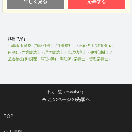
詳しく見る
応募する
職種で探す
介護職 有資格（施設介護）
介護福祉士
正看護師
准看護師
保健師
作業療法士・理学療法士・言語聴覚士・視能訓練士
柔道整復師
調理・調理補助・調理師
栄養士・管理栄養士
求人一覧（“oiwake” ）
このページの先頭へ
TOP
求人情報