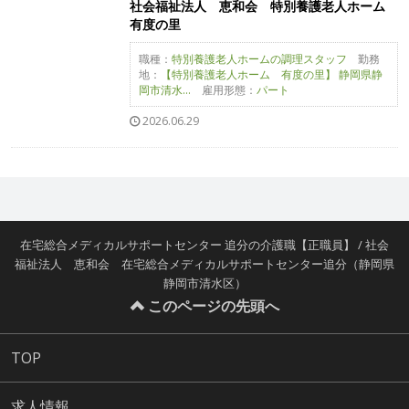
社会福祉法人 恵和会 特別養護老人ホーム
有度の里
職種：
特別養護老人ホームの調理スタッフ
勤務
地：
【特別養護老人ホーム 有度の里】 静岡県静
岡市清水...
雇用形態：
パート
2026.06.29
在宅総合メディカルサポートセンター 追分の介護職【正職員】 / 社会
福祉法人 恵和会 在宅総合メディカルサポートセンター追分（静岡県
静岡市清水区）
このページの先頭へ
TOP
求人情報