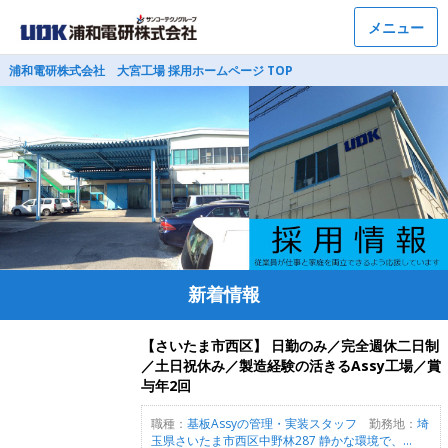
メニュー
浦和電研株式会社 大宮工場 採用ホームページ TOP
新着情報
【さいたま市西区】 日勤のみ／完全週休二日制
／土日祝休み／製造経験の活きるAssy工場／賞
与年2回
職種：
基板Assyの管理・実装スタッフ
勤務地：
埼
玉県さいたま市西区中野林287 静かな環境で、...