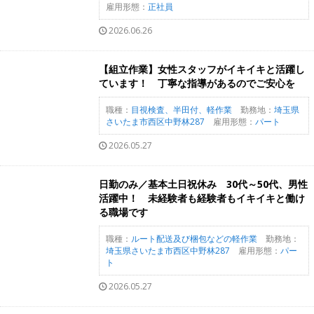
雇用形態：
正社員
2026.06.26
【組立作業】女性スタッフがイキイキと活躍し
ています！ 丁寧な指導があるのでご安心を
職種：
目視検査、半田付、軽作業
勤務地：
埼玉県
さいたま市西区中野林287
雇用形態：
パート
2026.05.27
日勤のみ／基本土日祝休み 30代～50代、男性
活躍中！ 未経験者も経験者もイキイキと働け
る職場です
職種：
ルート配送及び梱包などの軽作業
勤務地：
埼玉県さいたま市西区中野林287
雇用形態：
パー
ト
2026.05.27