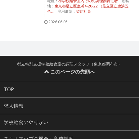
職種：
小学校給食室内でのの調理副責任者
勤務
地：
東京都足立区鹿浜4-20-22 （足立区立鹿浜五
色...
雇用形態：
契約社員
2026.06.05
都立特別支援学校給食室の調理スタッフ（東京都調布市）
このページの先頭へ
TOP
求人情報
学校給食のやりがい
スキルアップの機会・育成制度