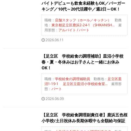
バイトデビューも飲食未経験もOK／バーガー
キング／10代～20代活躍中／週2日～OK！
職種：
店舗スタッフ（ホール／キッチン）
勤務
地：
東京都足立区鹿浜2-24-1 （SHIKANISH...
雇
用形態：
アルバイト / パート
2026.06.11
【足立区 学校給食の調理補助】皿沼小学校
春・夏・冬休みはお子さんと一緒にお休み
OK！
職種：
学校給食の調理補助員
勤務地：
足立区皿
沼1-19-1 足立区立皿沼小学校給食室...
雇用形
態：
パート
2026.06.09
【足立区 学校給食調理副責任者】鹿浜五色桜
小学校/土日祝休み長期休暇中も全額給与保証