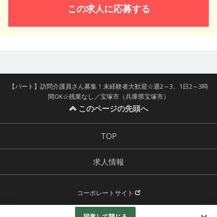
この求人に応募する
【パート】訪問介護員さん募集！未経験者大歓迎☆週2～3、1日2～3時
間OK☆残業なし／宝塚市（兵庫県宝塚市）
このページの先頭へ
TOP
求人情報
コーポレートサイト
© 一般財団法人 宝塚市保健福祉サービス公社 All Rights Reserved.
同意して閉じる