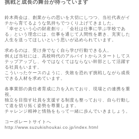
挑戦と成長の舞台が待っています
鈴木商会は、創業からの思いを大切にしつつ、当社代表がイ
チから育てるような気持ちでつくり上げてきました。
「幸せという心の財産創り」「会社は仕事に学ぶ学校であ
る」という理念には、仕事を通じて人間性を磨き、充実した
人生を送ってほしいという思いが込められています。
求めるのは、受け身でなく自ら学び行動できる人。
例えば当社には、高校時代のアルバイトからスタートしてス
テップアップし、今ではなくてはならない幹部として活躍す
る社員もいます。
こういったケースのように、失敗を恐れず挑戦しながら成長
できる人材を求めています。
各事業部の責任者育成に力を入れており、現場との連携を重
視。
独立を目指す社員を支援する制度も整っており、自ら行動し
て道を切り拓く姿勢を尊重します。
チャレンジ精神と情熱をもって一緒に歩んでいきましょう。
コーポレートサイトへ
http://www.suzukishoukai.co.jp/index.html