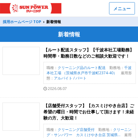
メニュー
採用ホームページ TOP
›
新着情報
新着情報
【ルート配送スタッフ】【千波本社工場勤務】
時間帯・勤務日数などのご相談大歓迎です！
職種：
クリーニング品のルート配送
勤務地：
千波
本社工場 （茨城県水戸市千波町2374-40）
雇用形
態：
アルバイト / パート
2026.08.07
【店舗受付スタッフ】【カスミけやき台店】ご
希望の曜日・時間でお仕事して頂けます！未経
験の方、大歓迎！
職種：
クリーニング店舗受付
勤務地：
クリーニン
グ・サンパワー カスミけやき台店 茨城県...
雇用