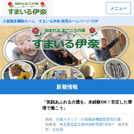
メニュー
小規模多機能ホーム すまいる伊奈 採用ホームページ TOP
新着情報
「笑顔あふれる介護を。未経験OK！安定した環
境で働こう」
職種：
介護スタッフ（小規模多機能型居宅介護）
勤務地：
埼玉県北足立郡伊奈町羽貫1059-1
雇用形
態：
正社員