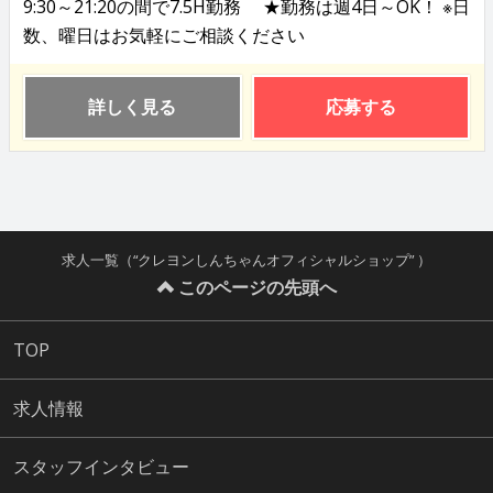
9:30～21:20の間で7.5H勤務 ★勤務は週4日～OK！ ※日
数、曜日はお気軽にご相談ください
詳しく見る
応募する
求人一覧（“クレヨンしんちゃんオフィシャルショップ” ）
このページの先頭へ
TOP
求人情報
スタッフインタビュー