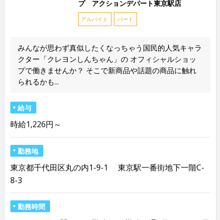
プ アクションデパート東京駅店
アルバイト
パート
みんなが思わず真似したくなっちゃう国民的人気キャラ
クター「クレヨンしんちゃん」の オフィシャルショッ
プで働きませんか？ そこで新商品や話題の商品に触れ
られるかも...
給与
時給1,226円～
勤務地
東京都千代田区丸の内1-9-1 東京駅一番街地下一階C-
8-3
勤務時間