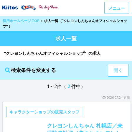
メニュー
採用ホームページ TOP
›
求人一覧（“クレヨンしんちゃんオフィシャルショッ
プ” ）
求人一覧
“クレヨンしんちゃんオフィシャルショップ” の求人
検索条件を変更する
開く
1～2件（
2
件中）
2026.07.24 更新
キャラクターショップの販売スタッフ
クレヨンしんちゃん 札幌店／未