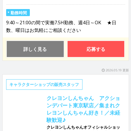
勤務時間
9:40～21:00の間で実働7.5H勤務、週4日～OK ★日
数、曜日はお気軽にご相談ください
詳しく見る
応募する
2026.05.19 更新
キャラクターショップの販売スタッフ
クレヨンしんちゃん アクショ
ンデパート東京駅店／集まれク
レヨンしんちゃん好き！／未経
験歓迎♪
クレヨンしんちゃんオフィシャルショッ