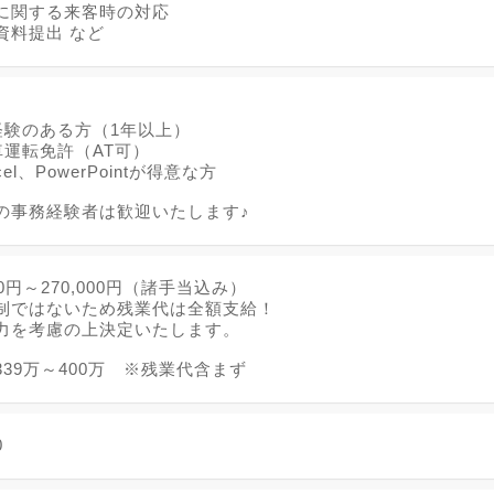
に関する来客時の対応
資料提出 など
】
経験のある方（1年以上）
車運転免許（AT可）
Excel、PowerPointが得意な方
の事務経験者は歓迎いたします♪
00円～270,000円（諸手当込み）
制ではないため残業代は全額支給！
力を考慮の上決定いたします。
39万～400万 ※残業代含まず
0