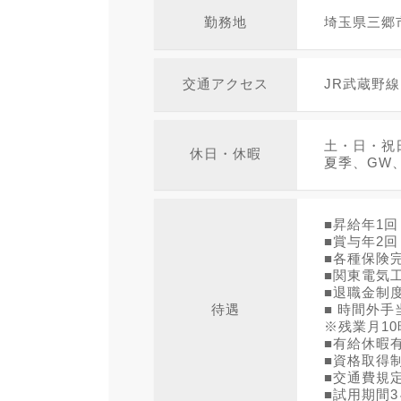
勤務地
埼玉県三郷市
交通アクセス
JR武蔵野
土・日・祝
休日・休暇
夏季、GW
■昇給年1回
■賞与年2回
■各種保険
■関東電気
■退職金制
待遇
■ 時間外手
※残業月1
■有給休暇
■資格取得
■交通費規
■試用期間