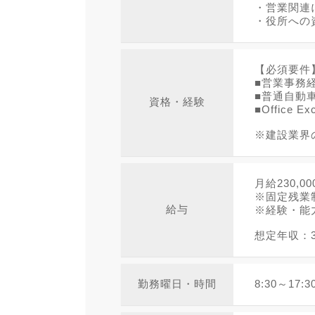
・営業関連
・役所への
【必須要件
■営業事務
■普通自動
資格・経験
■Office 
※建設業界
月給230,0
※固定残業
給与
※経験・能
想定年収：3
勤務曜日・時間
8:30～17:3