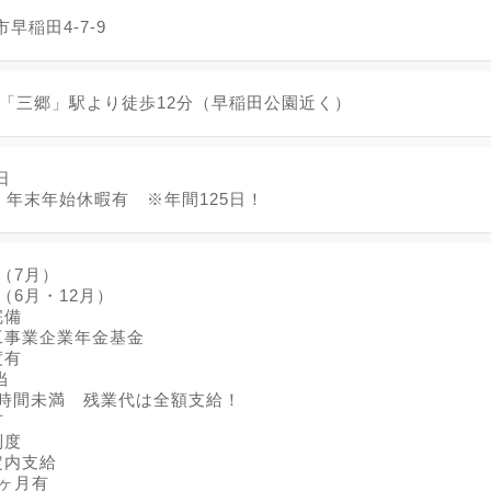
早稲田4-7-9
線「三郷」駅より徒歩12分（早稲田公園近く）
日
、年末年始休暇有 ※年間125日！
（7月）
（6月・12月）
完備
工事業企業年金基金
度有
当
0時間未満 残業代は全額支給！
有
制度
定内支給
3ヶ月有