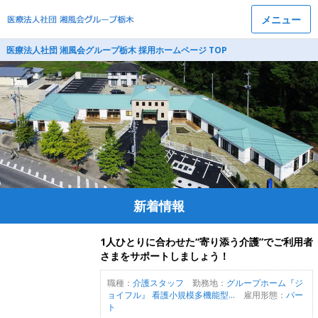
メニュー
医療法人社団 湘風会グループ栃木 採用ホームページ TOP
新着情報
1人ひとりに合わせた“寄り添う介護”でご利用者
さまをサポートしましょう！
職種：
介護スタッフ
勤務地：
グループホーム『ジ
ョイフル』 看護小規模多機能型...
雇用形態：
パー
ト