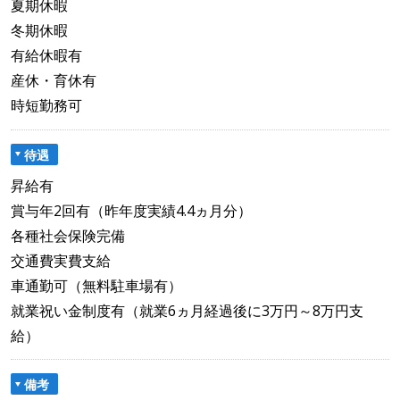
夏期休暇
冬期休暇
有給休暇有
産休・育休有
時短勤務可
待遇
昇給有
賞与年2回有（昨年度実績4.4ヵ月分）
各種社会保険完備
交通費実費支給
車通勤可（無料駐車場有）
就業祝い金制度有（就業6ヵ月経過後に3万円～8万円支
給）
備考