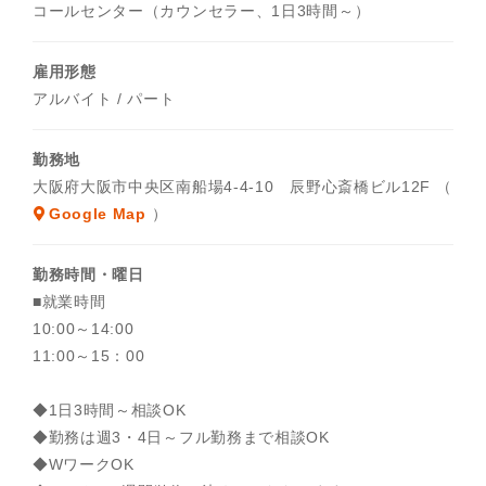
コールセンター（カウンセラー、1日3時間～）
◆通いやすい好立地！
雇用形態
会社は「心斎橋」駅スグの場所にあるので通勤はとっても
アルバイト / パート
便利！
周辺には、おいしい飲食店やオシャレなショップなども立
ち並んでいるから、
勤務地
帰りにお食事やお買い物も楽しめますよ☆
大阪府大阪市中央区南船場4-4-10 辰野心斎橋ビル12F （
Google Map
）
勤務時間・曜日
■就業時間
10:00～14:00
11:00～15：00
◆1日3時間～相談OK
◆勤務は週3・4日～フル勤務まで相談OK
◆WワークOK