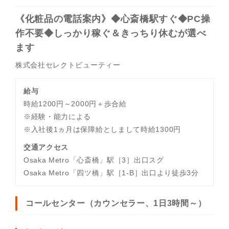
ル
ー
バ
ト
《化粧品の電話案内》◆心斎橋駅すぐ◆PC操
イ
作不要◆しっかり稼ぐ＆きっちり休むが選べ
ト
ます
株式会社セレクトビューティー
給与
時給1200円～2000円＋歩合給
※経験・能力による
※入社後1ヵ月は保障給としまして時給1300円
交通アクセス
Osaka Metro「心斎橋」駅［3］出口スグ
Osaka Metro「四ツ橋」駅［1-B］出口より徒歩3分
コールセンター（カウンセラー、1日3時間～）