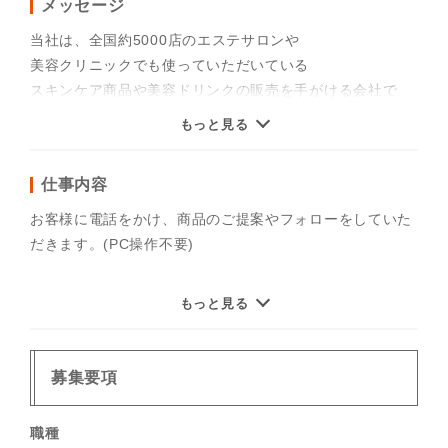
メッセージ
当社は、全国約5000店のエステサロンや
美容クリニックでも使っていただいている
スキンケア商品や美容ドリンクの販売を手がける会社で
す。
もっと見る
今回は、お客様にこの商品の案内などをする
仕事内容
「カウンセラースタッフ」を募集します。
勤務は「週3・4日～、1日3時間～」で、
お客様に電話をかけ、商品のご提案やフォローをしていた
シフトは1週間ごとに決定！
だきます。(PC操作不要)
だから、身体に負担なく続けられます。
さらに、美容知識も得られるんです！
◆電話のお仕事が初めての方も大丈夫！
もっと見る
頑張れば頑張るほど給料が上がるので、やりがいを感じら
オフィスは清潔でとてもキレイ！
れるお仕事です！
育児が一段落した方から、子育て中で家庭と両立している
高時給＆高収入も目指せます！
募集要項
方まで多数在籍☆
一人ひとりに合わせた研修を予定していますので、美容に
高品質の化粧品を従業員割引で購入が可能♪
興味があれば未経験でも大丈夫！
職種
焦らずにあなたのペースで覚えていってくださいね♪