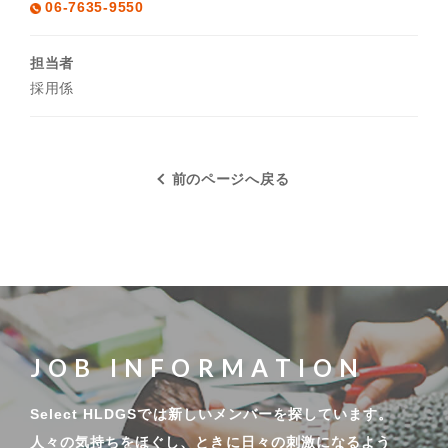
06-7635-9550
担当者
採用係
前のページへ戻る
J
O
B
I
N
F
O
R
M
A
T
I
O
N
Select HLDGSでは新しいメンバーを探しています。
人々の気持ちをほぐし、ときに日々の刺激になるよう