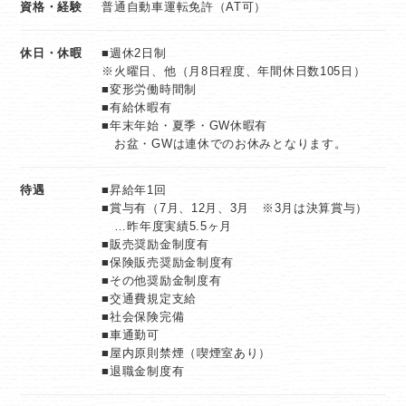
資格・経験
普通自動車運転免許（AT可）
18：00～ お車を引き取りに来られたお客様の対応
19：00～ 閉店作業
休日・休暇
■週休2日制
19：30～ 退社
※火曜日、他（月8日程度、年間休日数105日）
■変形労働時間制
■有給休暇有
【入社後の流れ】
■年末年始・夏季・GW休暇有
＜1日目＞日産について・
お盆・GWは連休でのお休みとなります。
日産サティオ岡山についての説明・研修
待遇
■昇給年1回
＜2日目＞自動車の基礎知識
■賞与有（7月、12月、3月 ※3月は決算賞与）
…昨年度実績5.5ヶ月
■販売奨励金制度有
＜3日目＞日産と取り扱い車種・電気自動車について
■保険販売奨励金制度有
■その他奨励金制度有
＜4日目＞見積の作成、オプションについての勉強
■交通費規定支給
■社会保険完備
■車通勤可
＜5日目＞お客様対応ロープレ（基礎）
■屋内原則禁煙（喫煙室あり）
■退職金制度有
＜6日目＞お客様対応ロープレ（応用）