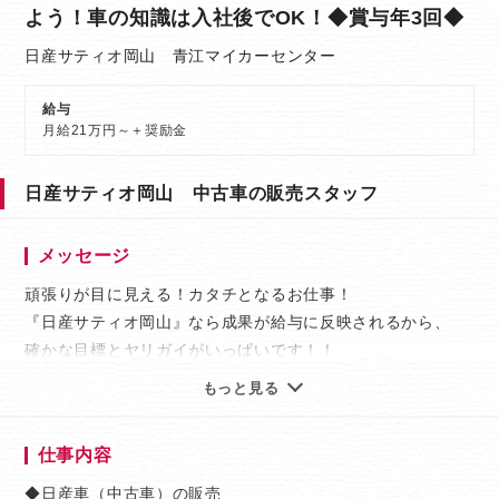
よう！車の知識は入社後でOK！◆賞与年3回◆
日産サティオ岡山 青江マイカーセンター
給与
月給21万円～＋奨励金
日産サティオ岡山 中古車の販売スタッフ
メッセージ
頑張りが目に見える！カタチとなるお仕事！
『日産サティオ岡山』なら成果が給与に反映されるから、
確かな目標とヤリガイがいっぱいです！！
もっと見る
【経験・知識は不要！人物重視の採用】
営業の経験や車の知識は入社時には不要です。
仕事内容
それらは入社後に徐々に身につけていってください！
◆日産車（中古車）の販売