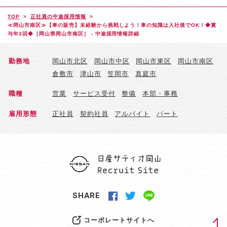
TOP
正社員の中途採用情報
≪岡山市南区≫【車の販売】未経験から挑戦しよう！車の知識は入社後でOK！◆賞
与年3回◆［岡山県岡山市南区］ - 中途採用情報詳細
勤務地
岡山市北区
岡山市中区
岡山市東区
岡山市南区
倉敷市
津山市
笠岡市
真庭市
職種
営業
サービス受付
整備
本部・事務
雇用形態
正社員
契約社員
アルバイト
パート
SHARE
コーポレートサイトへ