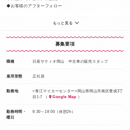
自動車販売・営業職の経験が全くない方に今までも多くご入
◆お客様のアフターフォロー
社いただき、
今では頼りになる営業スタッフへと成長して活躍中です！
当社の営業は、何より人柄が活かせるお仕事です。
もっと見る
「絶対こうしなくてはならない」
働くうちにお客さまより深い信頼と
という決まりは一切ないので、
大きな感謝をいただけるようになるはず。
あなたらしさをしっかり発揮していただけます。
募集要項
「あなただから契約したの」
そんな言葉を言っていただけるようになります。
【勤務例】
職種
日産サティオ岡山 中古車の販売スタッフ
8：50～ 出社
【求める人物像】
9：00～ 朝礼
雇用形態
正社員
＊普通自動車免許（AT可）必須＊
9：10～ ミーティング、ショール―ムの清掃、
●接客、人と話すことが好きな方
開店準備
勤務地
<青江マイカーセンター>岡山県岡山市南区豊成3丁
●車が好き・興味のある方
9：30～ 開店
目1-7 （
Google Map
）
●地元の安定企業で働きたい方
10：00～ 車検でご予約のお客様の対応
●頑張り・成果が給与として還元される会社で働きたい方
11：00～ 点検でご予約のお客様の対応
勤務時間・
9:30～19:00（休憩2h）
●自分らしく・自分の個性を活かして働きたい方
12：00～ 昼休憩
曜日
13：00～ 新規のお客様の対応、商談
◆職場見学OK！
16：00～ お客様への点検のご案内のTELコール