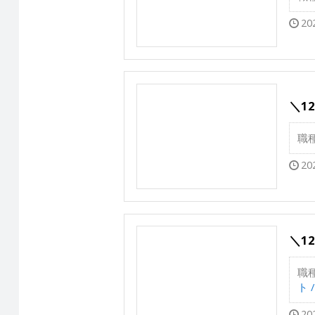
20
＼1
職
20
＼1
職
ト 
20