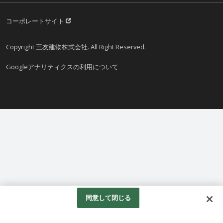
コーポレートサイト
Copyright 三友建物株式会社. All Right Reserved.
Googleアナリティクスの利用について
同意して閉じる