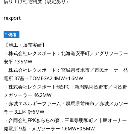
借り上げ社宅制度（規定あり）
rexport.
備考
【施工・販売実績】
・株式会社レクスポート：北海道安平町／アグリソーラー
安平 13.5MW
・株式会社レクスポート：宮城県登米市／市民オーナー発
電所 37基・TOMEGA2.4MW+1.6MW
・株式会社レクスポート他SPC：新潟県阿賀野市／阿賀野
メガソーラー 46.2MW
・赤城エネルギーファーム：群馬県前橋市／赤城メガソー
ラー 3工区 計6MW
・合同会社FPKきららの森：三重県明和町／市民オーナー
発電所 9基・メガソーラー 1.6MW+0.5MW