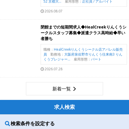
52 京都大...
雇用形態：
正社員 / アルバイト
2026.08.07
閉館までの短期間求人◆HealCreekりんくうシ
ークルスタッフ募集◆派遣クラス高時給◆早い
者勝ち
職種：
HealCreekりんくうシークル店アパレル販売
員
勤務地：
大阪府泉佐野市りんくう往来南3 りん
くうプレジャー...
雇用形態：
パート
2026.07.28
新着一覧
求人検索
検索条件を設定する