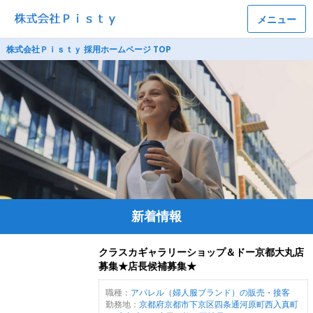
メニュー
株式会社Ｐｉｓｔｙ 採用ホームページ TOP
新着情報
クラスカギャラリーショップ＆ドー京都大丸店
募集★店長候補募集★
職種：
アパレル（婦人服ブランド）の販売・接客
勤務地：
京都府京都市下京区四条通河原町西入真町