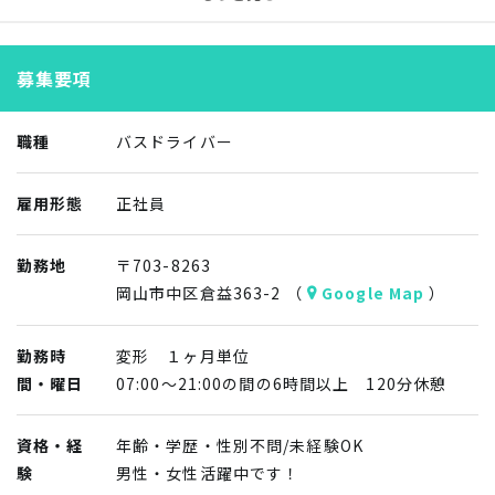
大型2種免許の取得をしていただきます。
＊60歳以上の方歓迎します。
＊シフトにより１日実働６時間～９時間の勤務になりま
その後もしばらくは研修期間として、お客様を乗せずに運転
す。
募集要項
練習できるため安心して挑戦してみてください！
（４週で160時間が標準）
＊２週間～１ヶ月の研修期間を設けています。
職種
バスドライバー
＊月間出勤日数23日程度（21日～25日）
雇用形態
正社員
勤務地
〒703-8263
岡山市中区倉益363-2 （
Google Map
）
勤務時
変形 １ヶ月単位
間・曜日
07:00～21:00の間の6時間以上 120分休憩
資格・経
年齢・学歴・性別不問/未経験OK
験
男性・女性活躍中です！