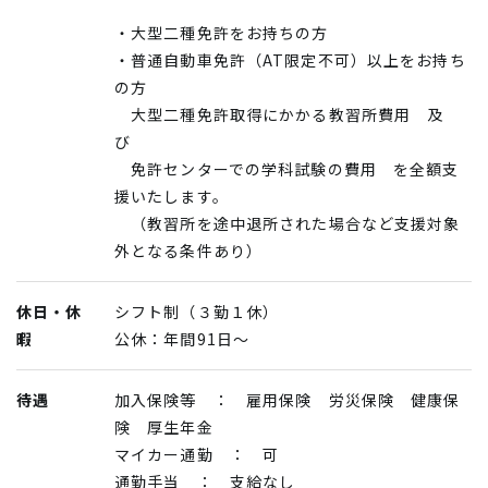
・大型二種免許をお持ちの方
・普通自動車免許（AT限定不可）以上をお持ち
の方
大型二種免許取得にかかる教習所費用 及
び
免許センターでの学科試験の費用 を全額支
援いたします。
（教習所を途中退所された場合など支援対象
外となる条件あり）
休日・休
シフト制（３勤１休）
暇
公休：年間91日～
待遇
加入保険等 ： 雇用保険 労災保険 健康保
険 厚生年金
マイカー通勤 ： 可
通勤手当 ： 支給なし