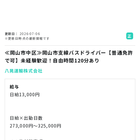
更新日
2026-07-06
正
※更新日時点の最新情報です
社
員
≪岡山市中区≫岡山市支線バスドライバー【普通免許
で可】未経験歓迎！自由時間120分あり
八晃運輸株式会社
給与
日給13,000円
日給×出勤日数
273,000円～325,000円