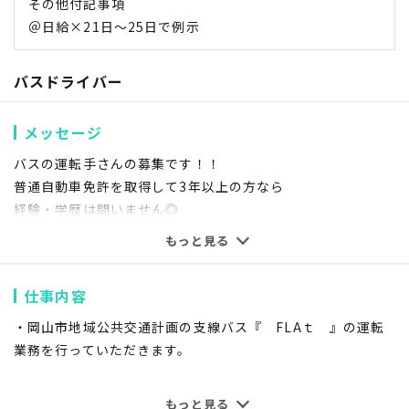
その他付記事項
＠日給×21日～25日で例示
バスドライバー
メッセージ
バスの運転手さんの募集です！！
普通自動車免許を取得して3年以上の方なら
経験・学歴は問いません◎
未経験、異業種からの転職大歓迎！！
もっと見る
休憩時間が1～2時間×2回あります。
仕事内容
長期休憩なため業務に支障がなければ何をしてもOK！
・岡山市地域公共交通計画の支線バス『 FLAｔ 』の運転
会社の資格取得支援制度も充実◎
業務を行っていただきます。
資格をお持ちでない方は、
業務時間内に自動車学校へ通いながら
※普通自動車運転免許のみでも応募可能です。
もっと見る