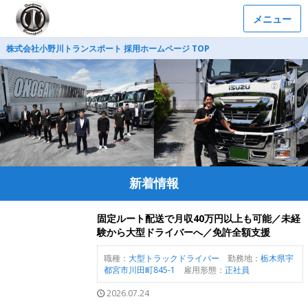
メニュー
株式会社小野川トランスポート 採用ホームページ TOP
新着情報
固定ルート配送で月収40万円以上も可能／未経
験から大型ドライバーへ／免許全額支援
職種：
大型トラックドライバー
勤務地：
栃木県宇
都宮市川田町845-1
雇用形態：
正社員
2026.07.24