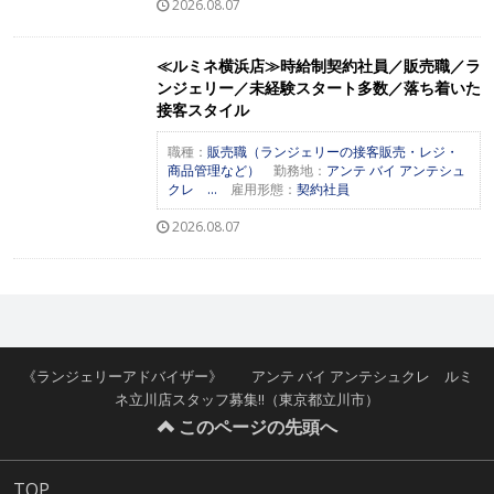
2026.08.07
≪ルミネ横浜店≫時給制契約社員／販売職／ラ
ンジェリー／未経験スタート多数／落ち着いた
接客スタイル
職種：
販売職（ランジェリーの接客販売・レジ・
商品管理など）
勤務地：
アンテ バイ アンテシュ
クレ ...
雇用形態：
契約社員
2026.08.07
《ランジェリーアドバイザー》 アンテ バイ アンテシュクレ ルミ
ネ立川店スタッフ募集!!（東京都立川市）
このページの先頭へ
TOP