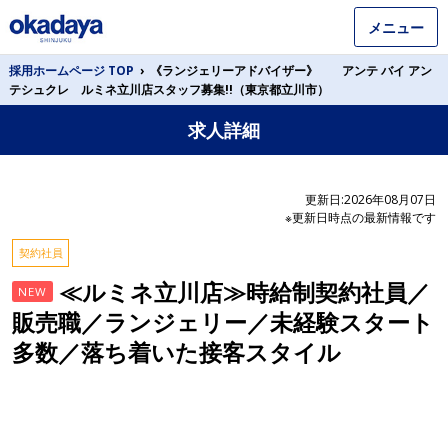
メニュー
採用ホームページ TOP
›
《ランジェリーアドバイザー》 アンテ バイ アン
テシュクレ ルミネ立川店スタッフ募集!!（東京都立川市）
求人詳細
更新日:2026年08月07日
※更新日時点の最新情報です
契約社員
≪ルミネ立川店≫時給制契約社員／
NEW
販売職／ランジェリー／未経験スタート
多数／落ち着いた接客スタイル